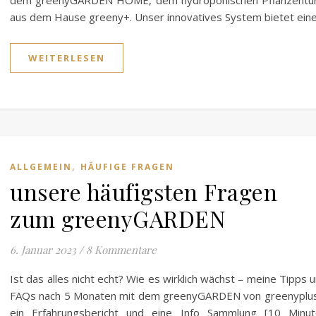
dem greenyGARDEN HOME, dem hydroponischen Pflanzentu
aus dem Hause greeny+. Unser innovatives System bietet ein
WEITERLESEN
,
ALLGEMEIN
HÄUFIGE FRAGEN
unsere häufigsten Fragen
zum greenyGARDEN
6. Januar 2023
/
8 Kommentare
Ist das alles nicht echt? Wie es wirklich wächst – meine Tipps 
FAQs nach 5 Monaten mit dem greenyGARDEN von greenyplu
ein Erfahrungsbericht und eine Info Sammlung [10 Minut