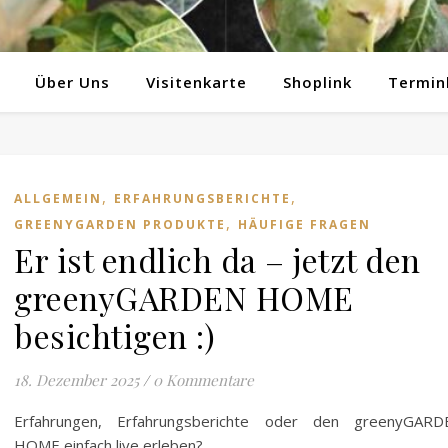
Über Uns
Visitenkarte
Shoplink
Termin
,
,
ALLGEMEIN
ERFAHRUNGSBERICHTE
,
GREENYGARDEN PRODUKTE
HÄUFIGE FRAGEN
Er ist endlich da – jetzt den
greenyGARDEN HOME
besichtigen :)
18. Dezember 2025
/
0 Kommentare
Erfahrungen, Erfahrungsberichte oder den greenyGARD
HOME einfach live erleben?