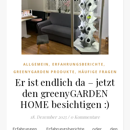
,
,
ALLGEMEIN
ERFAHRUNGSBERICHTE
,
GREENYGARDEN PRODUKTE
HÄUFIGE FRAGEN
Er ist endlich da – jetzt
den greenyGARDEN
HOME besichtigen :)
18. Dezember 2025
/
0 Kommentare
Erfahrungen, Erfahrungsberichte oder den